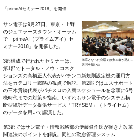
「primeAIセミナー2018」を開催
サン電子は9月27日、東京・上野
のジュエラーズタウン・オーラム
で「primeAI（プライムアイ）セ
ミナー2018」を開催した。
満席となった会場では参加者が熱心に
3部構成で行われたセミナーは、
講演を聴いた
第1部でトータル・ノウ・コネク
ションズの髙橋正人代表がパチンコ新規則設定機の運用方
法をカテゴリー戦略の視点で解説。第2部ではエスサポート
の三木貴鎬代表がパチスロの入替スケジュールを念頭に6号
機時代までの対策を指南。いずれもサン電子のシステム横
断型統計データ提供サービス「TRYSEM」（トライセム）
のデータを用いて講演した。
第3部ではサン電子・情報戦略部の伊藤健作氏が働き方改革
関連法のポイントを解説。同社の勤怠管理システム