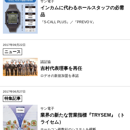
サン電子
インカムに代わるホールスタッフの必需
品
『S-CALL PLUS』／『PREVO V』
2017年09月22日
ニュース
認証協
吉村代表理事を再任
ロデオの新規加盟を承認
2017年06月27日
特集記事
サン電子
業界の新たな営業指標『TRYSEM』（ト
ライセム）
ホールコン複数社のシステムを横断