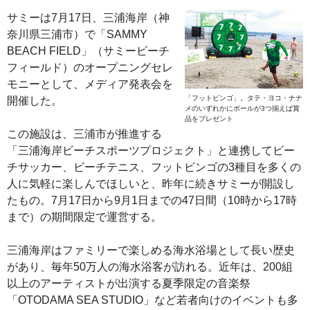
サミーは7月17日、三浦海岸（神
奈川県三浦市）で「SAMMY
BEACH FIELD」（サミービーチ
フィールド）のオープニングセレ
モニーとして、メディア発表会を
「フットビンゴ」。タテ・ヨコ・ナナ
開催した。
メのいずれかにボールが3つ揃えば賞
品をプレゼント
この施設は、三浦市が推進する
「三浦海岸ビーチスポーツプロジェクト」と連携してビー
チサッカー、ビーチテニス、フットビンゴの3種目を多くの
人に気軽に楽しんでほしいと、昨年に続きサミーが開設し
たもの。7月17日から9月1日までの47日間（10時から17時
まで）の期間限定で運営する。
三浦海岸はファミリーで楽しめる海水浴場として長い歴史
があり、毎年50万人の海水浴客が訪れる。近年は、200組
以上のアーティストが出演する夏季限定の音楽祭
「OTODAMA SEA STUDIO」など若者向けのイベントも多