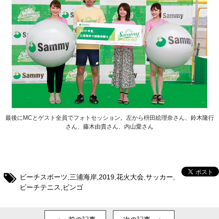
最後にMCとゲスト全員でフォトセッション。左から枡田絵理奈さん、鈴木隆行
さん、藤木由貴さん、内山愛さん
ビーチスポーツ
,
三浦海岸
,
2019
,
花火大会
,
サッカー
,
ビーチテニス
,
ビンゴ