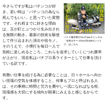
今さらですが私はパチンコが好
き。若い時は「パチンコの為なら
死んでもいい」と思っていた変態
です。それ程までに好きな理由
は、玉が釘とぶつかり生み出され
る無限の動き。最新の技術を駆使
バイク修次郎のYouTubeチャンネル
して作り込まれた演出や役モノ。
「令和ガチーズfromTEAMガンバイ
ク」はこちら
そのうえで、小博打を毎日一人で
気軽に楽しめるところ。これらを追求していくにつれ勝率
が上がり、現在私はパチプロ系ライターとして仕事を頂け
ている訳です。
有難い仕事を続ける為に必要なことは、日々ホールへ向か
い現場の空気を体感すること。何事もプロと呼ばれる人
は、その事柄に時間と労力を費やし一流になればなる程、
現場感を大切にする傾向が顕著にみえると感じるからで
す。