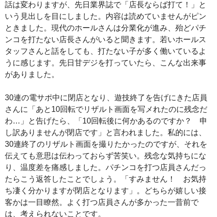
話は変わりますが、先日業界誌で「店長ならば打て！」と
いう見出しを目にしました。内容は読めていませんがピン
ときました。現代のホールさんは分業化が進み、殆どパチ
ンコを打たない店長さんがいると聞きます。若いホールス
タッフさんと話をしても、打たない子が多く働いているよ
うに感じます。先日甘デジを打っていたら、こんな出来事
がありました。
30連の電サポ中に閉店となり、遊技終了を告げにきた店員
さんに「あと10回転でリザルト画面を写メれたのに残念だ
わ…」と告げたら、「10回転後に何かあるのですか？ 申
し訳ありませんが閉店です」と言われました。私的には、
30連終了のリザルト画面を撮りたかったのですが、それを
伝えても意思は伝わっておらず苦笑い。残念な気持ちにな
り、温度差を痛感しました。パチンコを打つ店員さんだっ
たらこう返答したことでしょう。「すみません！ お気持
ち凄く分かりますが閉店となります」。どちらが嬉しい接
客かは一目瞭然。よく打つ店員さんが多かった一昔前で
は、考えられないことです。