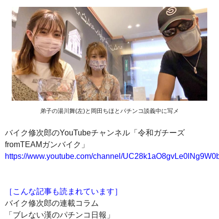
弟子の湯川舞(左)と岡田ちほとパチンコ談義中に写メ
バイク修次郎のYouTubeチャンネル「令和ガチーズ
fromTEAMガンバイク」
https://www.youtube.com/channel/UC28k1aO8gvLe0lNg9W
［こんな記事も読まれています］
バイク修次郎の連載コラム
「ブレない漢のパチンコ日報」